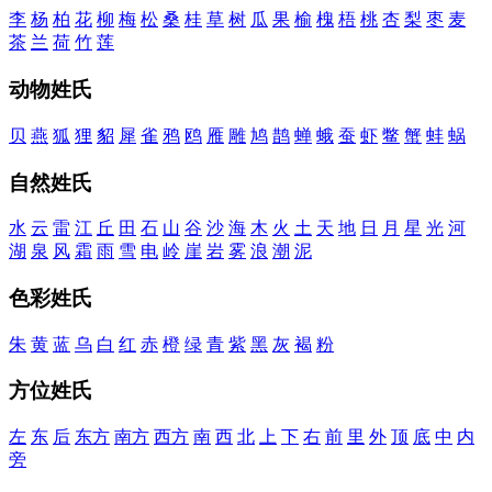
李
杨
柏
花
柳
梅
松
桑
桂
草
树
瓜
果
榆
槐
梧
桃
杏
梨
枣
麦
茶
兰
荷
竹
莲
动物姓氏
贝
燕
狐
狸
貂
犀
雀
鸦
鸥
雁
雕
鸠
鹊
蝉
蛾
蚕
虾
鳖
蟹
蚌
蜗
自然姓氏
水
云
雷
江
丘
田
石
山
谷
沙
海
木
火
土
天
地
日
月
星
光
河
湖
泉
风
霜
雨
雪
电
岭
崖
岩
雾
浪
潮
泥
色彩姓氏
朱
黄
蓝
乌
白
红
赤
橙
绿
青
紫
黑
灰
褐
粉
方位姓氏
左
东
后
东方
南方
西方
南
西
北
上
下
右
前
里
外
顶
底
中
内
旁