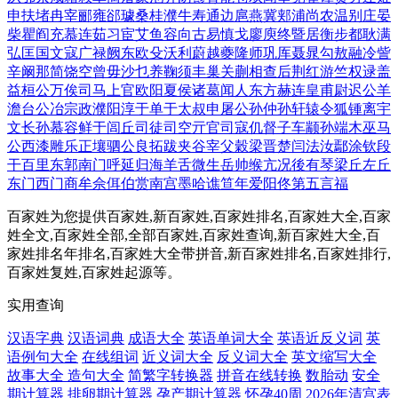
申
扶
堵
冉
宰
郦
雍
郤
璩
桑
桂
濮
牛
寿
通
边
扈
燕
冀
郏
浦
尚
农
温
别
庄
晏
柴
瞿
阎
充
慕
连
茹
习
宦
艾
鱼
容
向
古
易
慎
戈
廖
庾
终
暨
居
衡
步
都
耿
满
弘
匡
国
文
寇
广
禄
阙
东
欧
殳
沃
利
蔚
越
夔
隆
师
巩
厍
聂
晁
勾
敖
融
冷
訾
辛
阚
那
简
饶
空
曾
毋
沙
乜
养
鞠
须
丰
巢
关
蒯
相
查
后
荆
红
游
竺
权
逯
盖
益
桓
公
万俟
司马
上官
欧阳
夏侯
诸葛
闻人
东方
赫连
皇甫
尉迟
公羊
澹台
公冶
宗政
濮阳
淳于
单于
太叔
申屠
公孙
仲孙
轩辕
令狐
锺离
宇
文
长孙
慕容
鲜于
闾丘
司徒
司空
亓官
司寇
仉
督
子车
颛孙
端木
巫马
公西
漆雕
乐正
壤驷
公良
拓跋
夹谷
宰父
穀梁
晋
楚
闫
法
汝
鄢
涂
钦
段
干
百里
东郭
南门
呼延
归
海
羊舌
微生
岳
帅
缑
亢
况
後
有
琴
梁丘
左丘
东门
西门
商
牟
佘
佴
伯
赏
南宫
墨
哈
谯
笪
年
爱
阳
佟
第五
言
福
百家姓为您提供百家姓,新百家姓,百家姓排名,百家姓大全,百家
姓全文,百家姓全部,全部百家姓,百家姓查询,新百家姓大全,百
家姓排名年排名,百家姓大全带拼音,新百家姓排名,百家姓排行,
百家姓复姓,百家姓起源等。
实用查询
汉语字典
汉语词典
成语大全
英语单词大全
英语近反义词
英
语例句大全
在线组词
近义词大全
反义词大全
英文缩写大全
故事大全
造句大全
简繁字转换器
拼音在线转换
数胎动
安全
期计算器
排卵期计算器
孕产期计算器
怀孕40周
2026年清宫表