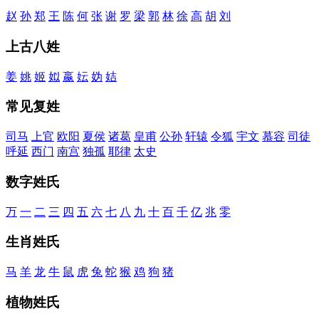
赵
孙
郑
王
陈
何
张
谢
罗
梁
郭
林
徐
高
胡
刘
上古八姓
姜
姚
姬
姒
嬴
妘
妫
姞
常见复姓
司马
上官
欧阳
夏侯
诸葛
皇甫
公孙
轩辕
令狐
宇文
慕容
司徒
呼延
西门
南宫
独孤
耶律
太史
数字姓氏
万
一
二
三
四
五
六
七
八
九
十
百
千
亿
兆
零
生肖姓氏
马
羊
龙
牛
鼠
虎
兔
蛇
猴
鸡
狗
猪
植物姓氏