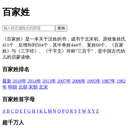
百家姓
查询
《百家姓》是一本关于汉姓的书，成书于北宋初。原收集姓氏
411个，后增补到504个，其中单姓444个、复姓60个。《百家
姓》与《三字经》、《千字文》并称“三百千”，是中国古代幼
儿的启蒙读物。
百家姓排名
最新
2018年
2014年
2013年
2007年
2006年
1995年
1987年
1982
年
明朝
元朝
宋朝
北宋
百家姓首字母
A
B
C
D
E
F
G
H
J
K
L
M
N
O
P
Q
R
S
T
W
X
Y
Z
超千万人