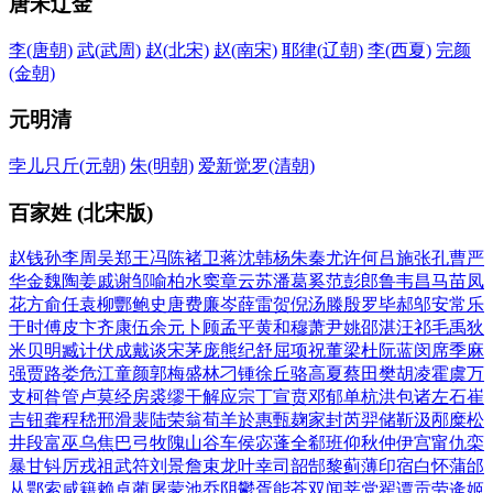
唐宋辽金
李
(唐朝)
武
(武周)
赵
(北宋)
赵
(南宋)
耶律
(辽朝)
李
(西夏)
完颜
(金朝)
元明清
孛儿只斤
(元朝)
朱
(明朝)
爱新觉罗
(清朝)
百家姓 (北宋版)
赵
钱
孙
李
周
吴
郑
王
冯
陈
褚
卫
蒋
沈
韩
杨
朱
秦
尤
许
何
吕
施
张
孔
曹
严
华
金
魏
陶
姜
戚
谢
邹
喻
柏
水
窦
章
云
苏
潘
葛
奚
范
彭
郎
鲁
韦
昌
马
苗
凤
花
方
俞
任
袁
柳
酆
鲍
史
唐
费
廉
岑
薛
雷
贺
倪
汤
滕
殷
罗
毕
郝
邬
安
常
乐
于
时
傅
皮
卞
齐
康
伍
余
元
卜
顾
孟
平
黄
和
穆
萧
尹
姚
邵
湛
汪
祁
毛
禹
狄
米
贝
明
臧
计
伏
成
戴
谈
宋
茅
庞
熊
纪
舒
屈
项
祝
董
梁
杜
阮
蓝
闵
席
季
麻
强
贾
路
娄
危
江
童
颜
郭
梅
盛
林
刁
锺
徐
丘
骆
高
夏
蔡
田
樊
胡
凌
霍
虞
万
支
柯
昝
管
卢
莫
经
房
裘
缪
干
解
应
宗
丁
宣
贲
邓
郁
单
杭
洪
包
诸
左
石
崔
吉
钮
龚
程
嵇
邢
滑
裴
陆
荣
翁
荀
羊
於
惠
甄
麹
家
封
芮
羿
储
靳
汲
邴
糜
松
井
段
富
巫
乌
焦
巴
弓
牧
隗
山
谷
车
侯
宓
蓬
全
郗
班
仰
秋
仲
伊
宫
甯
仇
栾
暴
甘
钭
厉
戎
祖
武
符
刘
景
詹
束
龙
叶
幸
司
韶
郜
黎
蓟
薄
印
宿
白
怀
蒲
邰
从
鄂
索
咸
籍
赖
卓
蔺
屠
蒙
池
乔
阴
鬱
胥
能
苍
双
闻
莘
党
翟
谭
贡
劳
逄
姬