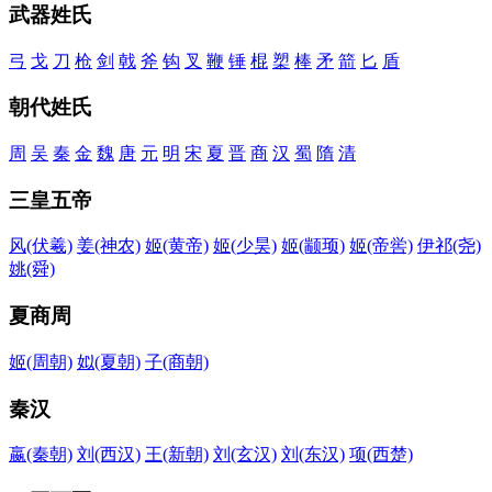
武器姓氏
弓
戈
刀
枪
剑
戟
斧
钩
叉
鞭
锤
棍
槊
棒
矛
箭
匕
盾
朝代姓氏
周
吴
秦
金
魏
唐
元
明
宋
夏
晋
商
汉
蜀
隋
清
三皇五帝
风
(伏羲)
姜
(神农)
姬
(黄帝)
姬
(少昊)
姬
(颛顼)
姬
(帝喾)
伊祁
(尧)
姚
(舜)
夏商周
姬
(周朝)
姒
(夏朝)
子
(商朝)
秦汉
嬴
(秦朝)
刘
(西汉)
王
(新朝)
刘
(玄汉)
刘
(东汉)
项
(西楚)