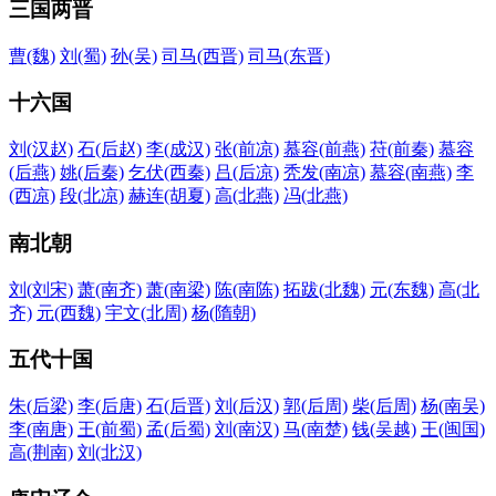
三国两晋
曹
(魏)
刘
(蜀)
孙
(吴)
司马
(西晋)
司马
(东晋)
十六国
刘
(汉赵)
石
(后赵)
李
(成汉)
张
(前凉)
慕容
(前燕)
苻
(前秦)
慕容
(后燕)
姚
(后秦)
乞伏
(西秦)
吕
(后凉)
秃发
(南凉)
慕容
(南燕)
李
(西凉)
段
(北凉)
赫连
(胡夏)
高
(北燕)
冯
(北燕)
南北朝
刘
(刘宋)
萧
(南齐)
萧
(南梁)
陈
(南陈)
拓跋
(北魏)
元
(东魏)
高
(北
齐)
元
(西魏)
宇文
(北周)
杨
(隋朝)
五代十国
朱
(后梁)
李
(后唐)
石
(后晋)
刘
(后汉)
郭
(后周)
柴
(后周)
杨
(南吴)
李
(南唐)
王
(前蜀)
孟
(后蜀)
刘
(南汉)
马
(南楚)
钱
(吴越)
王
(闽国)
高
(荆南)
刘
(北汉)